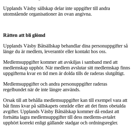
Upplands Väsby sällskap delar inte uppgifter till andra
utomstående organisationer än ovan angivna.
Rätten att bli glömd
Upplands Väsby Båtsällskap behandlar dina personuppgifter så
länge du är medlem, leverantör eller kontakt hos oss.
Medlemsuppgifter kommer att avskiljas i samband med att
medlemskap upphör. När medlem avslutar sitt medlemskap finns
uppgifterna kvar en tid men är dolda tills de raderas slutgiltigt.
Medlemsuppgifter och andra personuppgifter raderas
regelbundet när de inte längre används.
Orsak till att behålla medlemsuppgifter kan till exempel vara att
båt finns kvar på sällskapets område eller att det finns obetalda
avgifter. Upplands Väsby Båtsälskap kommer då endast att
fortsätta lagra medlemsuppgifter till dess medlems-avtalet
upphört korrekt enligt gällande stadgar och ordningsregler.